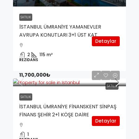
SATILIK
İSTANBUL ÜMRANİYE YAMANEVLER
AVRUPA KONUTLARI 3+1 ÜST KAT
Detaylar
2
115
m²
REZIDANS
11,700,000₺
SATILIK
SATILIK
İSTANBUL ÜMRANİYE FİNANSKENT SİNPAŞ
FİNANS ŞEHİR 2+1 KÖŞE DAİRE
Detaylar
1