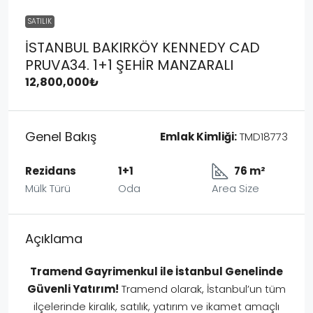
SATILIK
İSTANBUL BAKIRKÖY KENNEDY CAD
PRUVA34. 1+1 ŞEHİR MANZARALI
12,800,000₺
Genel Bakış
Emlak Kimliği:
TMD18773
Rezidans
1+1
76 m²
Mülk Türü
Oda
Area Size
Açıklama
Tramend Gayrimenkul ile İstanbul Genelinde
Güvenli Yatırım!
Tramend olarak, İstanbul’un tüm
ilçelerinde kiralık, satılık, yatırım ve ikamet amaçlı