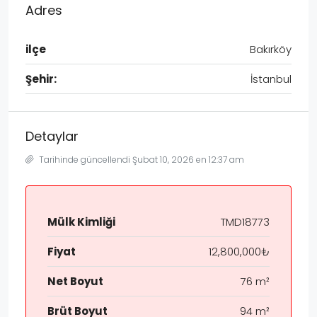
Adres
ilçe
Bakırköy
Şehir:
İstanbul
Detaylar
Tarihinde güncellendi Şubat 10, 2026 en 12:37 am
Mülk Kimliği
TMD18773
Fiyat
12,800,000₺
Net Boyut
76 m²
Brüt Boyut
94 m²