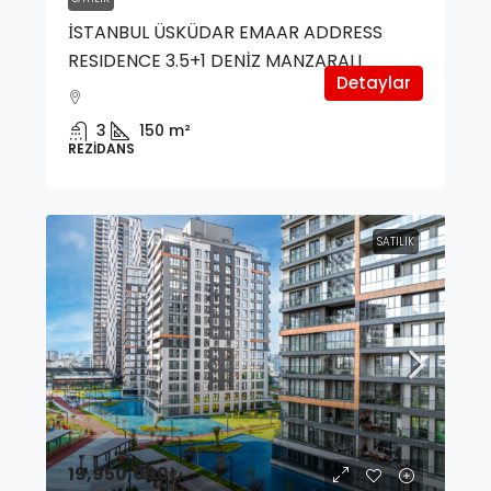
İSTANBUL ÜSKÜDAR EMAAR ADDRESS
RESIDENCE 3.5+1 DENİZ MANZARALI
Detaylar
3
150
m²
REZIDANS
SATILIK
19,950,000₺