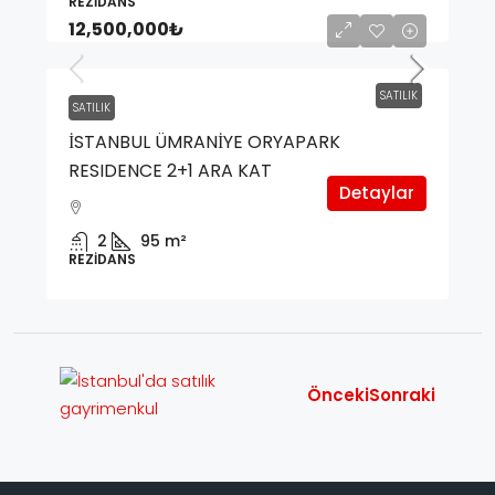
REZIDANS
12,500,000₺
SATILIK
SATILIK
İSTANBUL ÜMRANİYE ORYAPARK
RESIDENCE 2+1 ARA KAT
Detaylar
2
95
m²
REZIDANS
Önceki
Sonraki