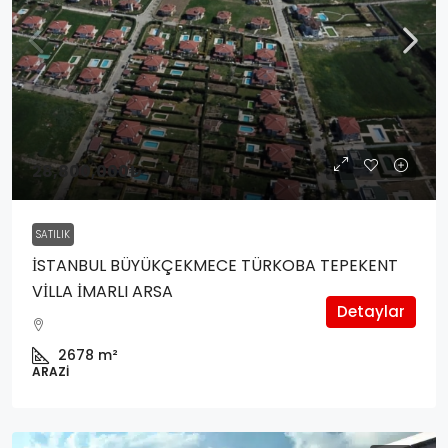
28,800,000₺
SATILIK
İSTANBUL BÜYÜKÇEKMECE TÜRKOBA TEPEKENT
VİLLA İMARLI ARSA
Detaylar
2678
m²
ARAZI