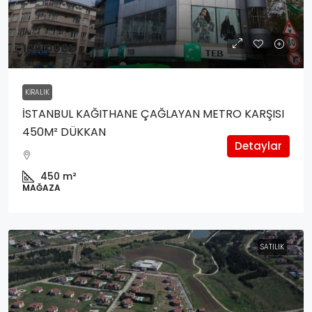
100,000₺
KIRALIK
İSTANBUL KAĞITHANE ÇAĞLAYAN METRO KARŞISI
450M² DÜKKAN
Detaylar
450
m²
MAĞAZA
SATILIK