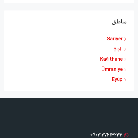
مناطق
Sarıyer
Şişli
Kağıthane
Ümraniye
Eyüp
‫902127413232+‫‫