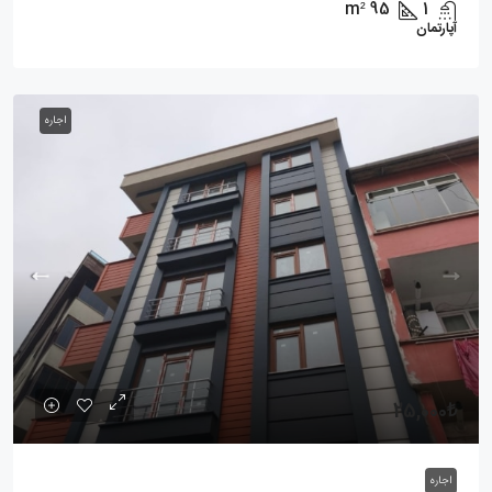
m²
95
1
آپارتمان
اجاره
25,000₺
اجاره