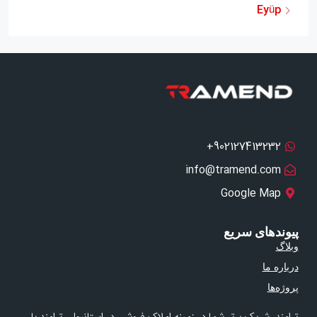
Eyüp
‫902127413232+‫‫
info@tramend.com
Google Map
پیوندهای سریع
وبلاگ
درباره ما
پروژه‌ها