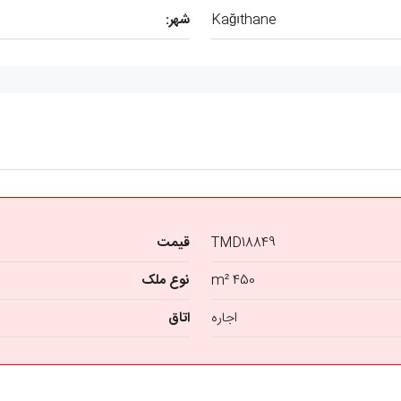
Kağıthane
شهر:
TMD18849
قیمت
450 m²
نوع ملک
اجاره
اتاق