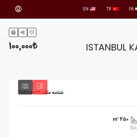
EN
TR
FA
100,000₺
ISTANBUL 
شناسه ملک:
TMD18849
450 m²
تراژ