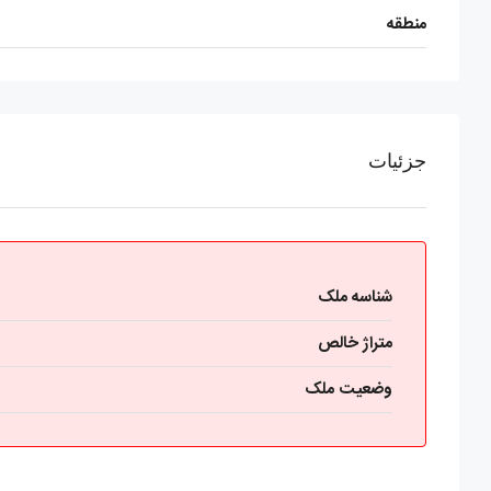
منطقه
جزئیات
شناسه ملک
متراژ خالص
وضعیت ملک