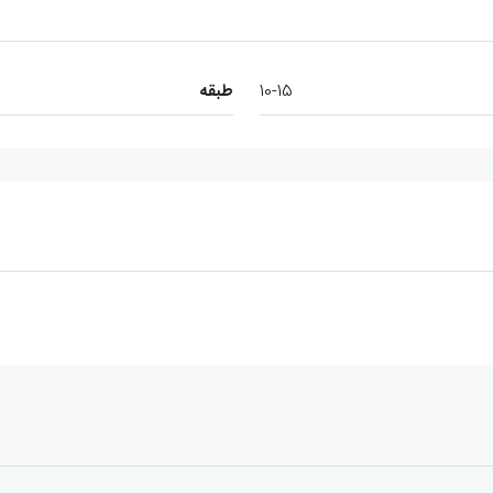
10-15
طبقه