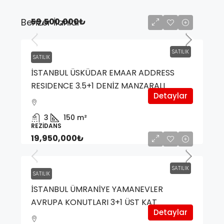
Benzer İlanlar
59,500,000₺
SATILIK
SATILIK
İSTANBUL ÜSKÜDAR EMAAR ADDRESS
RESIDENCE 3.5+1 DENİZ MANZARALI
Detaylar
3
150
m²
REZIDANS
19,950,000₺
SATILIK
SATILIK
İSTANBUL ÜMRANİYE YAMANEVLER
AVRUPA KONUTLARI 3+1 ÜST KAT
Detaylar