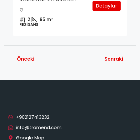
Detaylar
2
95
m²
REZIDANS
Önceki
Sonraki
info@tramend.com
Google Map