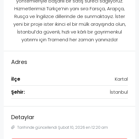
yöntemleriyle başarılı bir satış süreci sağlıyoruz.
Hizmetlerimizi Türkçe’nin yanı sıra Farsça, Arapça,
Rusça ve İngilizce dillerinde de sunmaktayız. İster
yeni bir proje ister ikinci el bir mülk arayışında olun,
İstanbul’da güvenli, hızlı ve kârlı bir gayrimenkul
yatırımı için Tramend her zaman yanınızda!
Adres
ilçe
Kartal
Şehir:
İstanbul
Detaylar
Tarihinde güncellendi Şubat 10, 2026 en 12:20 am