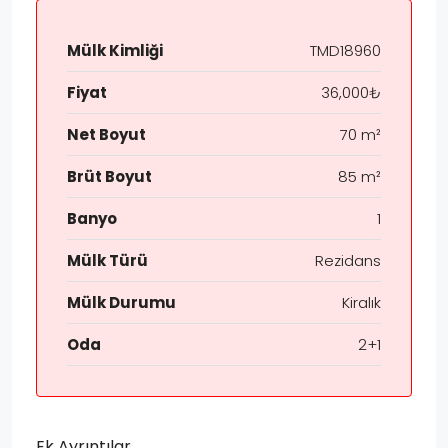
Mülk Kimliği
TMD18960
Fiyat
36,000₺
Net Boyut
70 m²
Brüt Boyut
85 m²
Banyo
1
Mülk Türü
Rezidans
Mülk Durumu
Kiralık
Oda
2+1
Ek Ayrıntılar