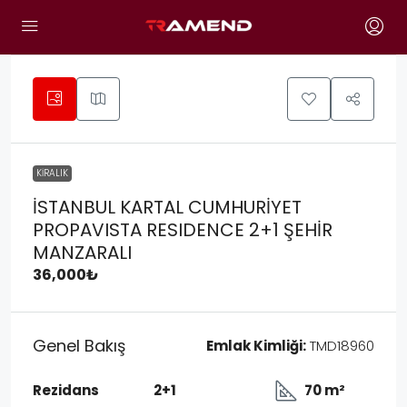
KIRALIK
İSTANBUL KARTAL CUMHURİYET
PROPAVISTA RESIDENCE 2+1 ŞEHİR
MANZARALI
36,000₺
Genel Bakış
Emlak Kimliği:
TMD18960
Rezidans
2+1
70 m²